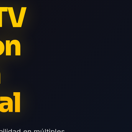
TV
on
n
al
ilidad en múltiples