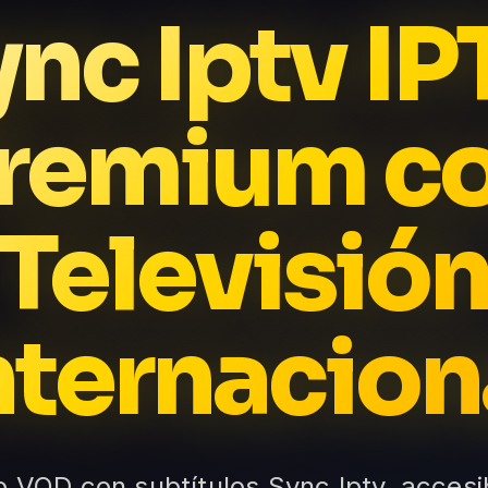
ync Iptv IP
remium c
Televisió
nternacion
o VOD con subtítulos Sync Iptv, accesib