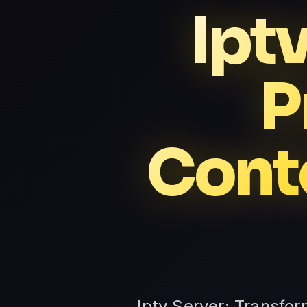
Iptv
P
Cont
Iptv Server: Transfo