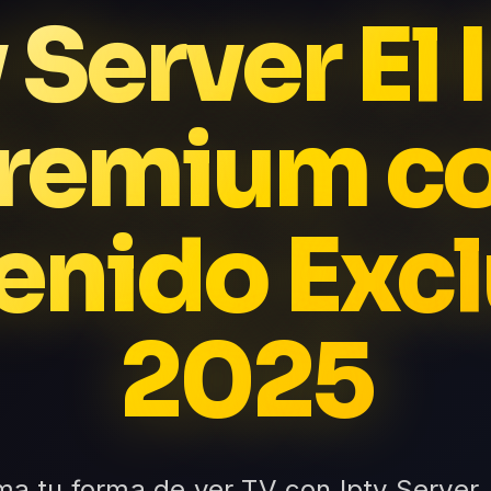
 Server El
remium c
enido Excl
2025
rma tu forma de ver TV con Iptv Server,