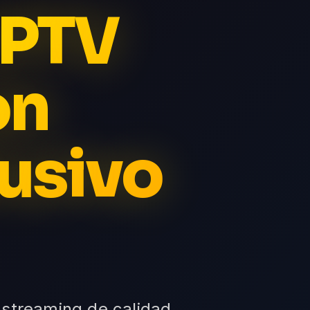
 IPTV
on
usivo
 streaming de calidad