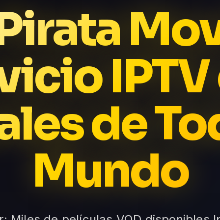
 Pirata Mov
vicio IPTV
les de To
Mundo
r: Miles de películas VOD disponibles I