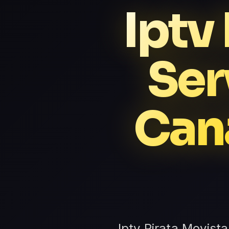
Iptv
Ser
Cana
Iptv Pirata Movista