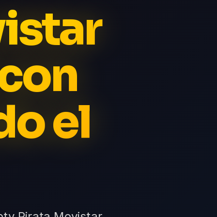
istar
 con
do el
ptv Pirata Movistar,