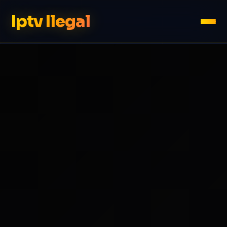
Iptv Ilegal