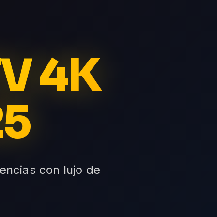
TV 4K
25
encias con lujo de