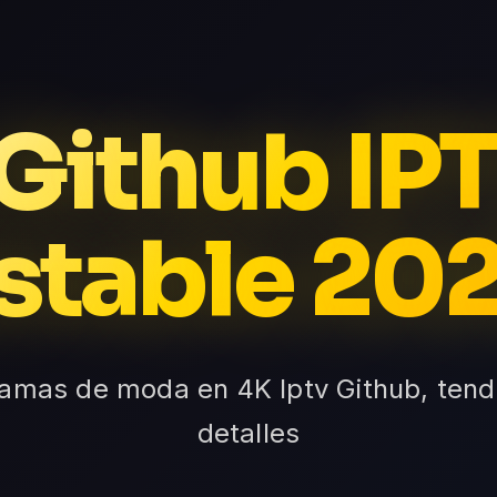
 Github IP
stable 20
ramas de moda en 4K Iptv Github, tend
detalles