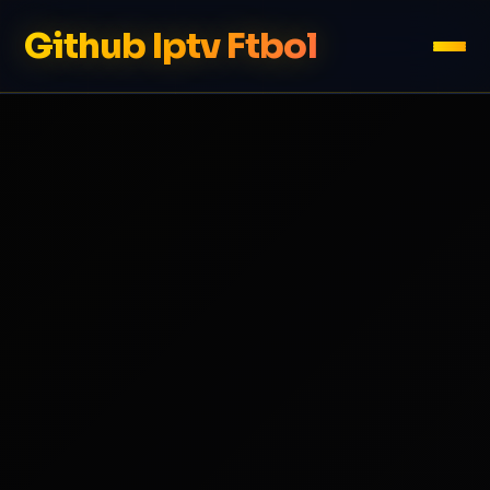
Github Iptv Ftbol